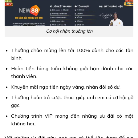
Cơ hội nhận thưởng lớn
Thưởng chào mừng lên tới 100% dành cho các tân
binh.
Hoàn tiền hàng tuần không giới hạn dành cho các
thành viên.
Khuyến mãi nạp tiền ngày vàng, nhân đôi số dư.
Thưởng hoàn trả cược thua, giúp anh em có cơ hội gỡ
gạc.
Chương trình VIP mang đến những ưu đãi có một
không hai..
Với những ưu đãi này, anh em có thể tận dụng để gia