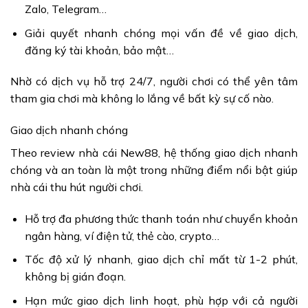
Zalo, Telegram…
Giải quyết nhanh chóng mọi vấn đề về giao dịch,
đăng ký tài khoản, bảo mật…
Nhờ có dịch vụ hỗ trợ 24/7, người chơi có thể yên tâm
tham gia chơi mà không lo lắng về bất kỳ sự cố nào.
Giao dịch nhanh chóng
Theo review nhà cái New88, hệ thống giao dịch nhanh
chóng và an toàn là một trong những điểm nổi bật giúp
nhà cái thu hút người chơi.
Hỗ trợ đa phương thức thanh toán như chuyển khoản
ngân hàng, ví điện tử, thẻ cào, crypto…
Tốc độ xử lý nhanh, giao dịch chỉ mất từ 1-2 phút,
không bị gián đoạn.
Hạn mức giao dịch linh hoạt, phù hợp với cả người