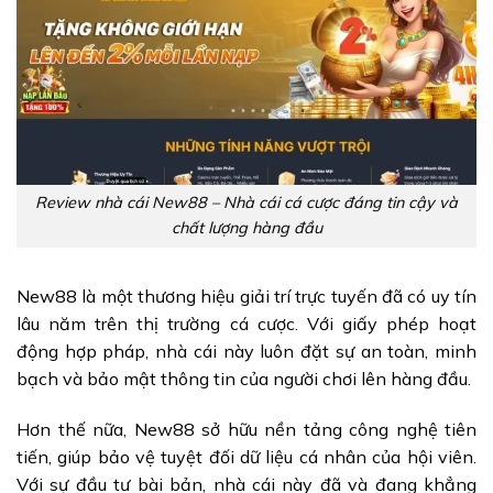
Review nhà cái New88 – Nhà cái cá cược đáng tin cậy và
chất lượng hàng đầu
New88 là một thương hiệu giải trí trực tuyến đã có uy tín
lâu năm trên thị trường cá cược. Với giấy phép hoạt
động hợp pháp, nhà cái này luôn đặt sự an toàn, minh
bạch và bảo mật thông tin của người chơi lên hàng đầu.
Hơn thế nữa, New88 sở hữu nền tảng công nghệ tiên
tiến, giúp bảo vệ tuyệt đối dữ liệu cá nhân của hội viên.
Với sự đầu tư bài bản, nhà cái này đã và đang khẳng