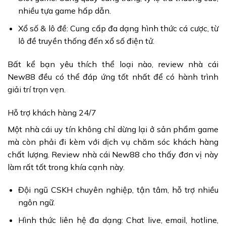
nhiều tựa game hấp dẫn.
Xổ số & lô đề: Cung cấp đa dạng hình thức cá cược, từ
lô đề truyền thống đến xổ số điện tử.
Bất kể bạn yêu thích thể loại nào, review nhà cái
New88 đều có thể đáp ứng tốt nhất để có hành trình
giải trí trọn vẹn.
Hỗ trợ khách hàng 24/7
Một nhà cái uy tín không chỉ dừng lại ở sản phẩm game
mà còn phải đi kèm với dịch vụ chăm sóc khách hàng
chất lượng. Review nhà cái New88 cho thấy đơn vị này
làm rất tốt trong khía cạnh này.
Đội ngũ CSKH chuyên nghiệp, tận tâm, hỗ trợ nhiều
ngôn ngữ.
Hình thức liên hệ đa dạng: Chat live, email, hotline,