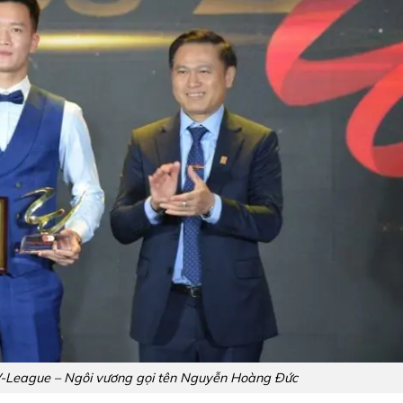
V-League – Ngôi vương gọi tên Nguyễn Hoàng Đức