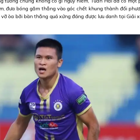
ng tưởng chừng không có gì nguy hiểm, Tuấn Hải đã có một 
m, đưa bóng găm thẳng vào góc chết khung thành đối phươ
ỡ òa bởi bàn thắng quá xứng đáng được lưu danh tại Giải x