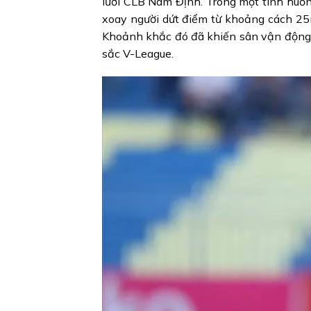
lưới CLB Nam Định. Trong một tình huố
xoay người dứt điểm từ khoảng cách 25
Khoảnh khắc đó đã khiến sân vận động v
sắc V-League.