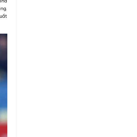
pha
ng.
uất